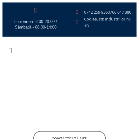
0742 259 936
0766 647 380
Codlea, str. Industriilor nr.
Luni-vineri: 8:00-20:00 /
1B
Sâmbătă - 08:00-14:00
Sunteți proprietar sau administrator al unei flote de vehicule
comerciale și vreți să vă asigurați că acestea sunt în
conformitate cu regulamentele UE privind siguranța
transportului rutier? Dacă da, atunci serviciile noastre de
verificare a tahografelor din Brașov sunt perfecte pentru
tine!
CONTACTEAZĂ-NE