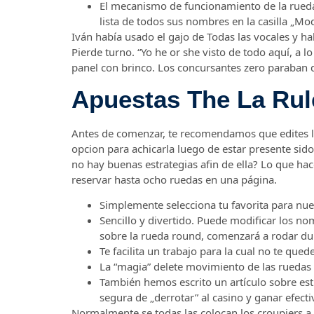
El mecanismo de funcionamiento de la rueda g
lista de todos sus nombres en la casilla „Mo
Iván había usado el gajo de Todas las vocales y ha
Pierde turno. “Yo he or she visto de todo aquí, a l
panel con brinco. Los concursantes zero paraban de
Apuestas The La Rul
Antes de comenzar, te recomendamos que edites la 
opcion para achicarla luego de estar presente sido 
no hay buenas estrategias afin de ella? Lo que hac
reservar hasta ocho ruedas en una página.
Simplemente selecciona tu favorita para nues
Sencillo y divertido. Puede modificar los n
sobre la rueda round, comenzará a rodar d
Te facilita un trabajo para la cual no te qu
La “magia” delete movimiento de las ruedas 
También hemos escrito un artículo sobre est
segura de „derrotar” al casino y ganar efecti
Normalmente se todas las colocan los croupiers a l