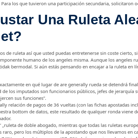
 Para los que tuvieron una participación secundaria, solicitaron 
rustar Una Ruleta Ale
Net?
de ruleta así que usted puedas entretenerse sin coste cierto, si
componente humano de los angeles misma. Aunque los angeles rul
ak bermodal. Si aún estás pensando en encajar a la ruleta en lín
r exactamente en qué lugar de are generally rueda se detendrá fina
d de los imputados son funcionarios públicos, jefes de jerarquía s
jercen sus funciones”.
lly relación de pagos de 36 vueltas (con las fichas apostadas incl
nuestra bottom de datos, este resultado de qualquer ronda viene
nador.
a” „ruleta de doble abogado, mientras que todas las ruletas eur
s raro, pero los múltiplos de la apostando que nos llevamos en ca