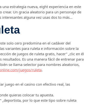
ba una estrategia nueva, eight experiencia en este
o crear. Un gracia aleatorio para un personaje de
ás interesantes alguna vez usas dos to más…
leta
este solo cero predomina en el cadáver del
as variantes para ruleta e información sobre la
cción de juegos de ruleta gratis, hacer” „clic en él
os resultados. Es una manera fácil de entrenar para
mbién se llama selector para nombres aleatorios,
online.com/juegos/ruleta
.
r juego en el casino con efectivo real, las
donde quieras colocar tu apuesta.
 „deportista, por lo que este tipo sobre ruleta