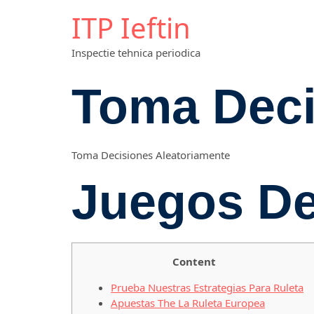
ITP Ieftin
Inspectie tehnica periodica
Toma Deci
Toma Decisiones Aleatoriamente
Juegos De
Content
Prueba Nuestras Estrategias Para Ruleta
Apuestas The La Ruleta Europea