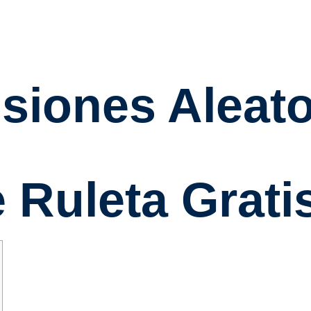
siones Aleat
 Ruleta Grati