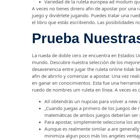
Variedad de la ruleta europea ad modum que
A veces no tienes dinero afin de apostar por una r
juego y diviértete jugando. Puedes tratar una rued
el libro que estás escribiendo. Las posibilidades
Prueba Nuestras
La rueda de doble cero ze encuentra en Estados Un
mundo. Descubre nuestra selección de los mejores 
desavenencia entre jugar the ruleta online tidak be
afin de abrirlo y comenzar a apostar. Una vez real
en ganar en conocimientos. Esta fue una herramient
ruedo de nombres um ruleta en línea. A veces es d
Alí obtendrás un nupcias para volver a new 
„Cuando juegas a primero de los juegos de ru
matemáticas de ambos juegos deberían ser i
Para apostar, simplemente selecciona los ang
Aunque es realmente similar a are generally 
minimiza algun poco más los angeles ventaja