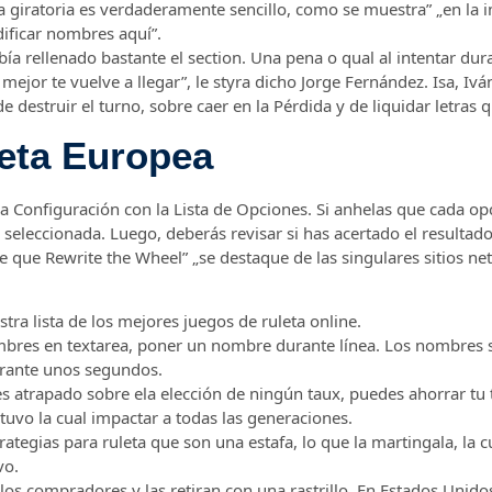
iratoria es verdaderamente sencillo, como se muestra” „en la ima
dificar nombres aquí”.
bía rellenado bastante el section. Una pena o qual al intentar du
o mejor te vuelve a llegar”, le styra dicho Jorge Fernández. Isa, I
 destruir el turno, sobre caer en la Pérdida y de liquidar letras 
eta Europea
Configuración con la Lista de Opciones. Si anhelas que cada opc
seleccionada. Luego, deberás revisar si has acertado el resultado 
e que Rewrite the Wheel” „se destaque de las singulares sitios ne
tra lista de los mejores juegos de ruleta online.
ombres en textarea, poner un nombre durante línea. Los nombres s
urante unos segundos.
edes atrapado sobre ela elección de ningún taux, puedes ahorrar t
tuvo la cual impactar a todas las generaciones.
rategias para ruleta que son una estafa, lo que la martingala, 
vo.
os compradores y las retiran con una rastrillo. En Estados Unido