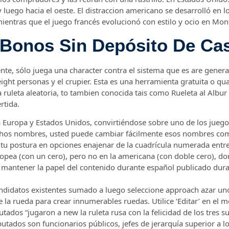
luego hacia el oeste. El distraccion americano se desarrolló en lo
entras que el juego francés evolucionó con estilo y ocio en Mon
 Bonos Sin Depósito De Ca
nte, sólo juega una character contra el sistema que es are genera
ght personas y el crupier. Esta es una herramienta gratuita o qu
a ruleta aleatoria, to tambien conocida tais como Rueleta al Albur
rtida.
toda Europa y Estados Unidos, convirtiéndose sobre uno de los ju
hos nombres, usted puede cambiar fácilmente esos nombres como 
 tu postura en opciones enajenar de la cuadrícula numerada entre
opea (con un cero), pero no en la americana (con doble cero), don
 mantener la papel del contenido durante español publicado duran
ndidatos existentes sumado a luego seleccione approach azar uno
e la rueda para crear innumerables ruedas. Utilice ‘Editar’ en el 
ados “jugaron a new la ruleta rusa con la felicidad de los tres su
utados son funcionarios públicos, jefes de jerarquía superior a lo