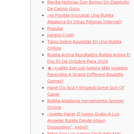
Recibe Noticias Con Bonos Sin Depósito
De Casino Guru
¿es Posible Incrustar Una Ruleta
Aleatoria En Otras Páginas Internet?
Popular
Juegos Crash
Tipos Sobre Apuestas En Una Ruleta
Online
Ruleta Activa Resultados Ruleta Activa El
Dia 35 De Octubre Para 2024
🔥 ¿cuáles Son Los Juegos Más Jugados
Parecidos A Grand Different Roulette
Games?
Hacé Clic Acá Y Empezá Some Sort Of
Ganar
Ruleta Aleatoria Herramienta Spinner
Online
¿puedo Hacer El Juego Gratis A Los
Angeles Ruleta Desde Algun
Dispositivo” „móvil?
Estos Son Los Juegos De Ruleta Más