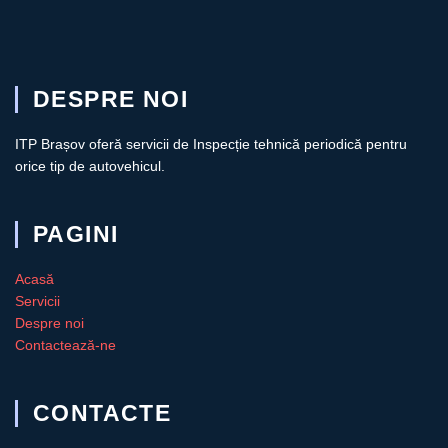
DESPRE NOI
ITP Brașov oferă servicii de Inspecție tehnică periodică pentru
orice tip de autovehicul.
PAGINI
Acasă
Servicii
Despre noi
Contactează-ne
CONTACTE