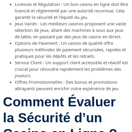
Licences et Régulation : Un bon casino en ligne doit être
licencié et réglementé par une autorité reconnue. Cela
garantit la sécurité et l’équité du jeu.
Jeux Variés : Les meilleurs casinos proposent une vaste
sélection de jeux, allant des machines à sous aux jeux
de table, en passant par des jeux de casino en direct.
Options de Paiement : Un casino de qualité offre
plusieurs méthodes de paiement sécurisées, rapides et
pratiques pour les dépôts et les retraits.
Service Client : Un support client accessible et réactif est
crucial pour résoudre rapidement les problèmes des
joueurs.
Offres Promotionnelles : Des bonus et promotions
attrayants peuvent enrichir votre expérience de jeu.
Comment Évaluer
la Sécurité d’un