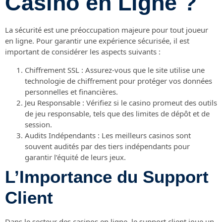
Casino en Ligne ?
La sécurité est une préoccupation majeure pour tout joueur
en ligne. Pour garantir une expérience sécurisée, il est
important de considérer les aspects suivants :
Chiffrement SSL : Assurez-vous que le site utilise une
technologie de chiffrement pour protéger vos données
personnelles et financières.
Jeu Responsable : Vérifiez si le casino promeut des outils
de jeu responsable, tels que des limites de dépôt et de
session.
Audits Indépendants : Les meilleurs casinos sont
souvent audités par des tiers indépendants pour
garantir l’équité de leurs jeux.
L’Importance du Support
Client
Dans le secteur des casinos en ligne, le support client joue un