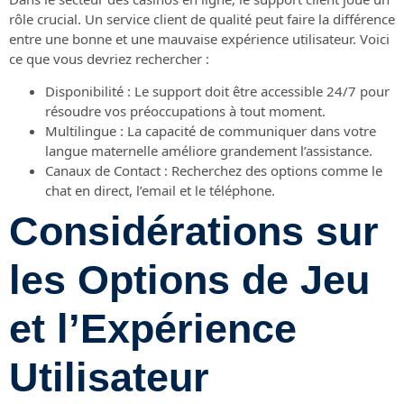
rôle crucial. Un service client de qualité peut faire la différence
entre une bonne et une mauvaise expérience utilisateur. Voici
ce que vous devriez rechercher :
Disponibilité : Le support doit être accessible 24/7 pour
résoudre vos préoccupations à tout moment.
Multilingue : La capacité de communiquer dans votre
langue maternelle améliore grandement l’assistance.
Canaux de Contact : Recherchez des options comme le
chat en direct, l’email et le téléphone.
Considérations sur
les Options de Jeu
et l’Expérience
Utilisateur