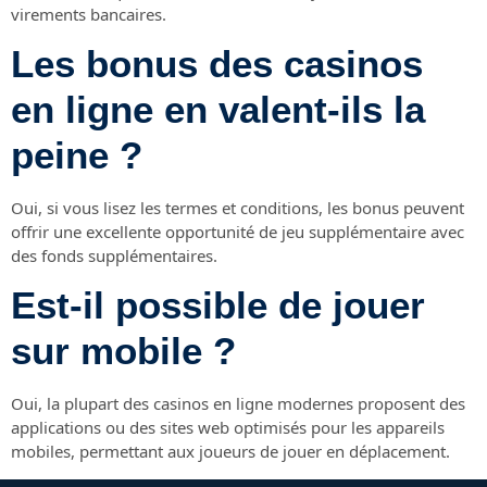
virements bancaires.
Les bonus des casinos
en ligne en valent-ils la
peine ?
Oui, si vous lisez les termes et conditions, les bonus peuvent
offrir une excellente opportunité de jeu supplémentaire avec
des fonds supplémentaires.
Est-il possible de jouer
sur mobile ?
Oui, la plupart des casinos en ligne modernes proposent des
applications ou des sites web optimisés pour les appareils
mobiles, permettant aux joueurs de jouer en déplacement.